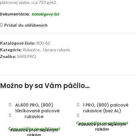
plátnovej väzbe, cca 750 g/m2.
Dokumentácia:
Katalógový list
Nevyhnutné
Tieto súbory
Pridať do obľúbených
cookie nie sú
voliteľné. Sú
potrebné pre
Katalógové číslo:
800-62
fungovanie
webovej
Kategórie:
Rukavice
,
Úpravy rukavíc
stránky.
Značka:
SAFEPRO
Štatistiky
Aby sme
Možno by sa Vám páčilo…
mohli
zlepšiť
funkčnosť
a
AL400 PRO, (800)
400 PRO, (800) palcové
štruktúru
webovej
pohliníkované palcové
rukavice (bez AL)
stránky na
rukavice
základe
Ceny uvidíte po prihlásení
Rukavice proti tepelným
spôsobu
Ceny uvidíte po prihlásení
rizikám
Rukavice proti tepelným
používania
rizikám
webovej