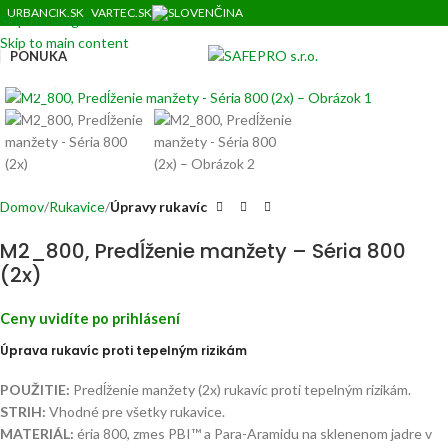
URBANCIK.SK
VARTEC.SK
Skip to navigation
Skip to main content
PONUKA
Klinite pre zväčšenie
Domov
Rukavice
Úpravy rukavíc
M2_800, Predĺženie manžety – Séria 800
(2x)
Ceny uvidíte po prihlásení
Úprava rukavíc proti tepelným rizikám
POUŽITIE:
Predĺženie manžety (2x) rukavíc proti tepelným rizikám.
STRIH:
Vhodné pre všetky rukavice.
MATERIÁL:
éria 800, zmes PBI™ a Para-Aramidu na sklenenom jadre v