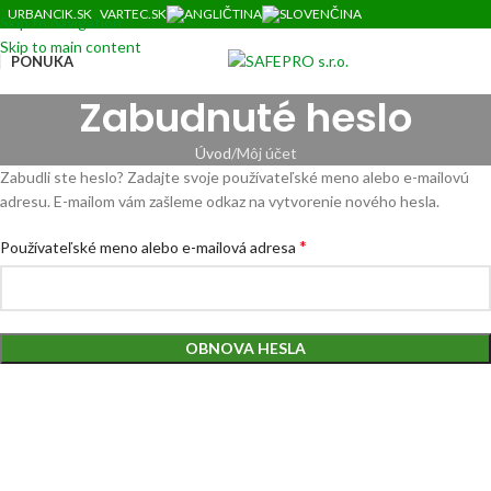
URBANCIK.SK
VARTEC.SK
Skip to navigation
Skip to main content
PONUKA
Zabudnuté heslo
Úvod
Môj účet
Zabudli ste heslo? Zadajte svoje používateľské meno alebo e-mailovú
adresu. E-mailom vám zašleme odkaz na vytvorenie nového hesla.
*
Používateľské meno alebo e-mailová adresa
OBNOVA HESLA