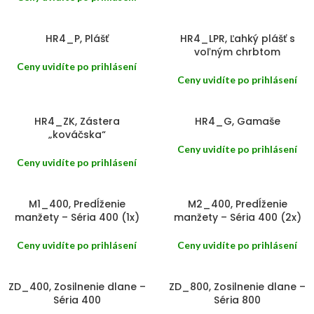
HR4_P, Plášť
HR4_LPR, Ľahký plášť s
Nevyhnutné
voľným chrbtom
Tieto súbory
cookie nie sú
Ceny uvidíte po prihlásení
voliteľné. Sú
Ceny uvidíte po prihlásení
potrebné pre
fungovanie
webovej
HR4_ZK, Zástera
HR4_G, Gamaše
stránky.
„kováčska“
Ceny uvidíte po prihlásení
Ceny uvidíte po prihlásení
Štatistiky
Aby sme
mohli
M1_400, Predĺženie
M2_400, Predĺženie
zlepšiť
manžety – Séria 400 (1x)
manžety – Séria 400 (2x)
funkčnosť
a
štruktúru
Ceny uvidíte po prihlásení
Ceny uvidíte po prihlásení
webovej
stránky na
základe
ZD_400, Zosilnenie dlane –
ZD_800, Zosilnenie dlane –
spôsobu
Séria 400
Séria 800
používania
webovej